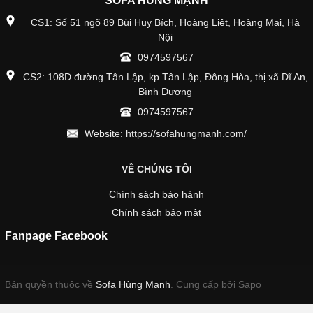
SOFA HÙNG MẠNH
CS1: Số 51 ngõ 89 Bùi Huy Bích, Hoàng Liệt, Hoàng Mai, Hà
Nội
0974597567
CS2: 108D đường Tân Lập, kp Tân Lập, Đông Hòa, thị xã Dĩ An,
Bình Dương
0974597567
Website: https://sofahungmanh.com/
VỀ CHÚNG TÔI
Chính sách bảo hành
Chính sách bảo mật
Fanpage Facebook
Bản quyền thuộc về
Sofa Hùng Mạnh
.
Cung cấp bởi Sapo