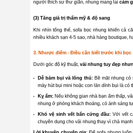
người thích sự thư giãn, nhung mang lại
cảm g
(3) Tăng giá trị thẩm mỹ & độ sang
Khi nhìn tổng thể, sofa bọc nhung khiến cả 
nhiều khách sạn 4-5 sao, nhà hàng boutique, 
3. Nhược điểm - Điều cần biết trước khi bọ
Dưới góc độ kỹ thuật,
vải nhung tuy đẹp nhưn
Dễ bám bụi và lông thú:
Bề mặt nhung có sợ
máy hút bụi mini hoặc con lăn dính bụi là có 
Kỵ ẩm:
Nếu không gian nhà bạn ẩm thấp, vải 
nhung ở phòng khách thoáng, có ánh sáng tự
Khó vệ sinh vết bẩn cứng đầu:
Với vết c
chuyên dụng cho vải nhung thay vì chà mạnh, 
Lời khuyên chuyên gia
: Để sofa nhung luôn 