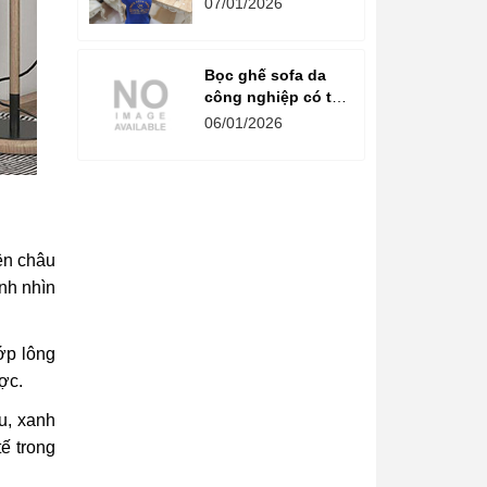
07/01/2026
đẳng cấp
Bọc ghế sofa da
công nghiệp có tốt
không? Chuyên
06/01/2026
gia giải đáp chi tiết
ện châu
nh nhìn
ớp lông
ợc.
u, xanh
tế trong