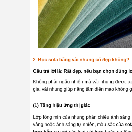
2. Bọc sofa bằng vải nhung có đẹp không?
Câu trả lời là: Rất đẹp, nếu bạn chọn đúng 
Không phải ngẫu nhiên mà vải nhung được xem
gia, vải nhung giúp nâng tầm diện mạo không g
(1) Tăng hiệu ứng thị giác
Lớp lông mịn của nhung phản chiếu ánh sáng 
vàng hoặc ánh sáng tự nhiên, màu sắc của so
hơn hẳn
so với các loại vải trơn hoặc da tổ