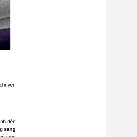
 chuyên
ánh đèn
ng
sang
hộ tone