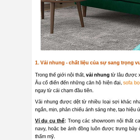
1. Vải nhung - chất liệu của sự sang trọng v
Trong thế giới nội thất,
vải nhung
từ lâu được 
Âu cổ điển đến những căn hộ hiện đại,
sofa b
ngay từ cái chạm đầu tiên.
Vải nhung được dệt từ nhiều loại sợi khác nha
ngắn, mịn, phản chiếu ánh sáng nhẹ, tạo hiệu
Ví dụ cụ thể
:
Trong các showroom nội thất 
navy, hoặc be ánh đồng luôn được trưng bày ở v
thẩm mỹ.