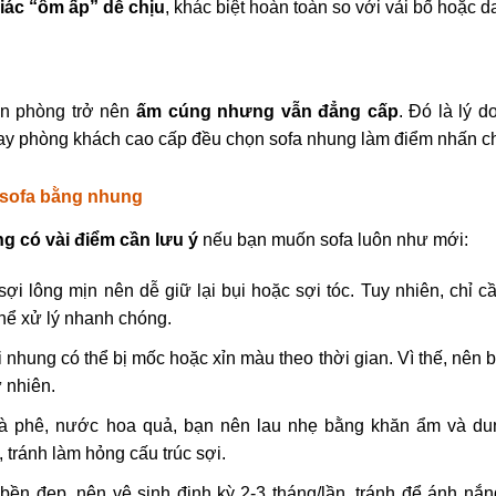
iác “ôm ấp” dễ chịu
, khác biệt hoàn toàn so với vải bố hoặc d
căn phòng trở nên
ấm cúng nhưng vẫn đẳng cấp
. Đó là lý d
hay phòng khách cao cấp đều chọn sofa nhung làm điểm nhấn c
c sofa bằng nhung
g có vài điểm cần lưu ý
nếu bạn muốn sofa luôn như mới:
i lông mịn nên dễ giữ lại bụi hoặc sợi tóc. Tuy nhiên, chỉ c
thể xử lý nhanh chóng.
nhung có thể bị mốc hoặc xỉn màu theo thời gian. Vì thế, nên b
 nhiên.
à phê, nước hoa quả, bạn nên lau nhẹ bằng khăn ẩm và du
tránh làm hỏng cấu trúc sợi.
bền đẹp, nên vệ sinh định kỳ 2-3 tháng/lần, tránh để ánh nắn