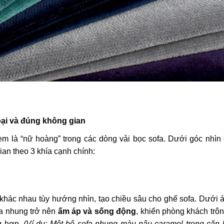
loại và đúng không gian
 là “nữ hoàng” trong các dòng vải bọc sofa. Dưới góc nhìn
ian theo 3 khía cạnh chính:
khác nhau tùy hướng nhìn, tạo chiều sâu cho ghế sofa. Dưới 
fa nhung trở nên
ấm áp và sống động
, khiến phòng khách trô
ng hợp.
(
Ví dụ
:
Một bộ sofa nhung màu nâu caramel trong căn 