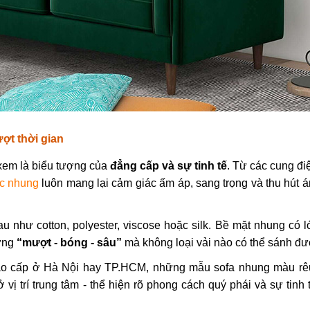
ượt thời gian
xem là biểu tượng của
đẳng cấp và sự tinh tế
. Từ các cung đi
ọc nhung
luôn mang lại cảm giác ấm áp, sang trọng và thu hút á
u như cotton, polyester, viscose hoặc silk. Bề mặt nhung có l
 ứng
“mượt - bóng - sâu”
mà không loại vải nào có thể sánh đư
cao cấp ở Hà Nội hay TP.HCM, những mẫu sofa nhung màu rê
ị trí trung tâm - thể hiện rõ phong cách quý phái và sự tinh 