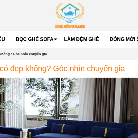
ỆU
BỌC GHẾ SOFA
LÀM ĐỆM GHẾ
ĐÓNG MỚI 
 không? Góc nhìn chuyên gia
 có đẹp không? Góc nhìn chuyên gia