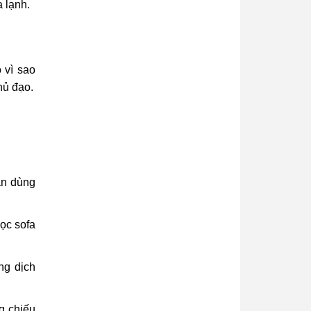
a lạnh.
o vì sao
hủ đạo.
ần dùng
ọc sofa
ng dịch
g chiếu