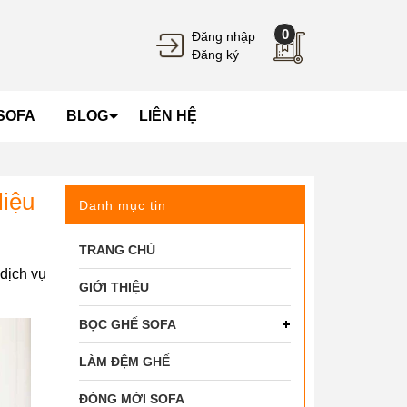
0
Đăng nhập
Đăng ký
SOFA
BLOG
LIÊN HỆ
liệu
Danh mục tin
TRANG CHỦ
 dịch vụ
GIỚI THIỆU
BỌC GHẾ SOFA
LÀM ĐỆM GHẾ
ĐÓNG MỚI SOFA