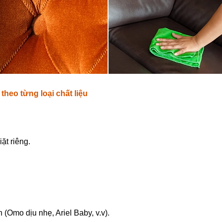
theo từng loại chất liệu
ặt riêng.
(Omo dịu nhẹ, Ariel Baby, v.v).