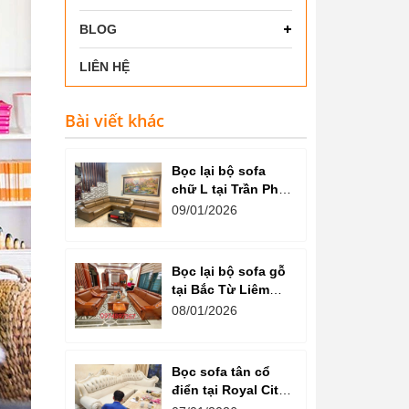
BLOG
LIÊN HỆ
Bài viết khác
Bọc lại bộ sofa
chữ L tại Trần Phú
(Hà Đông - Hà Nội)
09/01/2026
Bọc lại bộ sofa gỗ
tại Bắc Từ Liêm
(Hà Nội): Giữ trọn
08/01/2026
giá trị, làm mới cảm
xúc
Bọc sofa tân cổ
điển tại Royal City:
Đổi màu da - Giữ