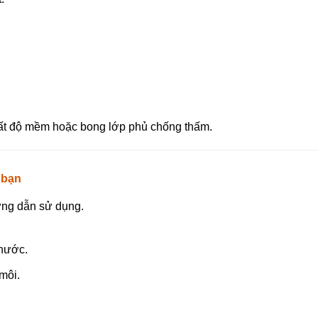
 mất độ mềm hoặc bong lớp phủ chống thấm.
a bạn
ớng dẫn sử dụng.
 nước.
môi.