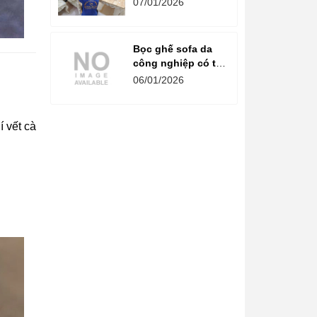
07/01/2026
đẳng cấp
Bọc ghế sofa da
công nghiệp có tốt
không? Chuyên
06/01/2026
gia giải đáp chi tiết
í vết cà