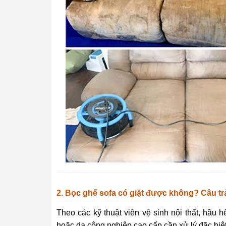
2. Bọc ghế sofa có giặt được không? Câu tr
Theo các kỹ thuật viên vệ sinh nội thất, hầu hế
hoặc da công nghiệp cao cấp cần xử lý đặc biệt