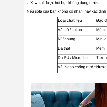
X → chỉ được hút bụi, không dùng nước.
Nếu sofa của bạn không có nhãn, hãy xác định 
Loại chất liệu
Đặc đ
Vải bố / cotton
Mềm, 
Nỉ / nhung
Mịn, g
Da thật
Mềm, 
Da PU / Microfiber
Trơn,
Vải Nano chống nước
Nước t