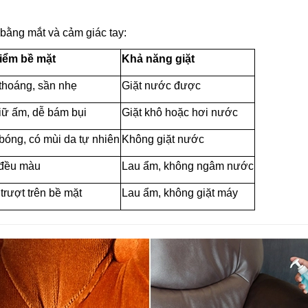
bằng mắt và cảm giác tay:
iểm bề mặt
Khả năng giặt
thoáng, sần nhẹ
Giặt nước được
iữ ấm, dễ bám bụi
Giặt khô hoặc hơi nước
bóng, có mùi da tự nhiên
Không giặt nước
 đều màu
Lau ẩm, không ngâm nước
rượt trên bề mặt
Lau ẩm, không giặt máy