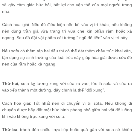
sẽ gây cảm giác bức bối, bất lợi cho vận thế của mọi người trong
nhà.
Cách hóa giải: Nếu đủ điều kiện nên kê vào vị trí khác, nếu không
nên dùng trần giả vừa trang trí vừa che kín phần rầm hoặc xà
ngang. Sau đó đặt vật phẩm cát tường “ ngũ đế tiền” vào vị trí này.
Nếu sofa có thêm táp hai đầu thì có thể đặt thêm chậu trúc khai vận,
tận dụng sự sinh trưởng của loài trúc này giúp hóa giải được sức đè
nén của rầm hoặc xà ngang.
Thứ hai,
sofa kỵ tương xung với cửa ra vào, tức là sofa và cửa ra
vào xếp thành một đường, đây chính là thế “đối xung”.
Cách hóa giải: Tốt nhất nên di chuyển vị trí sofa. Nếu không di
chuyển được hãy đặt một bức bình phong nhỏ giữa hai vật để luồng
khí vào không trực xung với sofa.
Thứ ba,
tránh đèn chiếu trực tiếp hoặc quá gần với sofa sẽ khiến