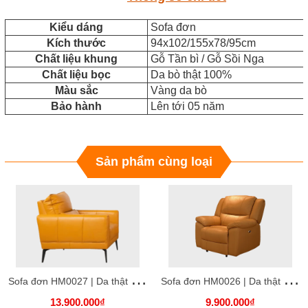
Kiểu dáng
Sofa đơn
Kích thước
94x102/155x78/95cm
Chất liệu khung
Gỗ Tần bì / Gỗ Sồi Nga
Chất liệu bọc
Da bò thật 100%
Màu sắc
Vàng da bò
Bảo hành
Lên tới 05 năm
Sản phẩm cùng loại
S
ofa đơn HM0027 | Da thật 100% | Màu vàng da bò nhạt 89x96x89
S
ofa đơn HM0026 | Da thật 100% | Màu vàng da bò 98x90x103
13.900.000₫
9.900.000₫